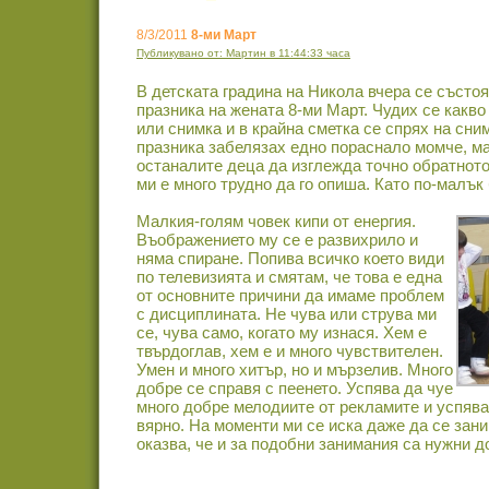
8/3/2011
8-ми Март
Публикувано от: Мартин в 11:44:33 часа
В детската градина на Никола вчера се състо
празника на жената 8-ми Март. Чудих се какво 
или снимка и в крайна сметка се спрях на сни
празника забелязах едно пораснало момче, ма
останалите деца да изглежда точно обратното
ми е много трудно да го опиша. Като по-малък 
Малкия-голям човек кипи от енергия.
Въображението му се е развихрило и
няма спиране. Попива всичко което види
по телевизията и смятам, че това е една
от основните причини да имаме проблем
с дисциплината. Не чува или струва ми
се, чува само, когато му изнася. Хем е
твърдоглав, хем е и много чувствителен.
Умен и много хитър, но и мързелив. Много
добре се справя с пеенето. Успява да чуе
много добре мелодиите от рекламите и успява
вярно. На моменти ми се иска даже да се зани
оказва, че и за подобни занимания са нужни д