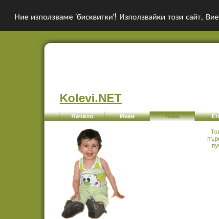
Ние използваме 'бисквитки'! Използвайки този сайт, Вие
Kolevi.NET
Начало
Иван
Ники
Ел
Tо
пър
пу