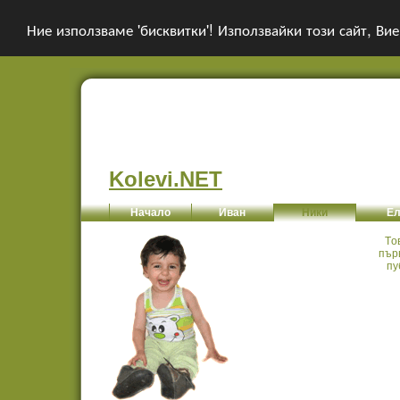
Ние използваме 'бисквитки'! Използвайки този сайт, Вие
Kolevi.NET
Начало
Иван
Ники
Ел
Tо
пър
пу