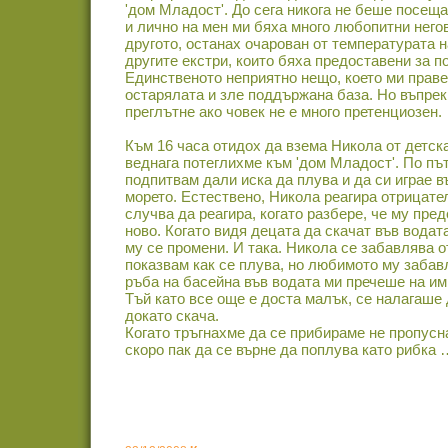
'дом Младост'. До сега никога не беше посе
и лично на мен ми бяха много любопитни него
другото, останах очарован от температурата на
другите екстри, които бяха предоставени за п
Единственото неприятно нещо, което ми праве
остарялата и зле поддържана база. Но въпрек
преглътне ако човек не е много претенциозен.
Към 16 часа отидох да взема Никола от детска
веднага потеглихме към 'дом Младост'. По път
подпитвам дали иска да плува и да си играе въ
морето. Естествено, Никола реагира отрицате
случва да реагира, когато разбере, че му пре
ново. Когато видя децата да скачат във водат
му се промени. И така. Никола се забавлява о
показвам как се плува, но любимото му забав
ръба на басейна във водата ми пречеше на и
Тъй като все още е доста малък, се налагаше 
докато скача.
Когато тръгнахме да се прибираме не пропусн
скоро пак да се върне да поплува като рибка 