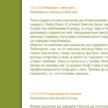
7/12/2008
Никулден - имен ден ...
Публикувано от: Мартин в 11:26:57 часа
Тази година отново решихме да отпразнуваме
заедно с баба Ники. И отново Никола беше зас
Скоро пък наближава Коледа, а след това и 
декември е вероятно най- емоционалния месец 
няколко седмици получава толкова много пода
се нарадва подобаващо.
Именно за именния ден решихме да подарим н
Забелязал съм, че от няколко месеца Ники се 
топки. Баскетбол, тенис на маса, футбол, биля
всички спортове и игри, в които се търкалят т
стават любими. Така се получи и с голфа. Мно
вечер ни показва как се държи голф стика и к
професионалните голфъри с него. Трябва да з
показното, т.к. си е голяма смешка...
17/12/2008
Първи уроци по плуване
Публикувано от: Мартин в 22:17:17 часа
Вчера решихме да заведем Никола да поплува