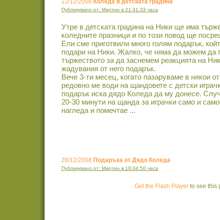
22/12/2008
Коледа в детската градина
Публикувано от: Мартин в 21:41:33 часа
Утре в детската градина на Ники ще има търж
коледните празници и по този повод ще поср
Ели сме приготвили много голям подарък, кой
подари на Ники. Жалко, че няма да можем да
тържеството за да заснемем реакцията на Ник
жадувания от него подарък.
Вече 3-ти месец, когато пазаруваме в някои о
редовно ме води на щандовете с детски играчк
подарък иска дядо Коледа да му донесе. Случ
20-30 минути на щанда за играчки само и сам
нагледа и помечтае ...
28/12/2008
Подаръка от Дядо Коледа
Публикувано от: Мартин в 18:04:50 часа
Get the Flash Player
to see this 