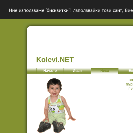
Ние използваме 'бисквитки'! Използвайки този сайт, Вие
Kolevi.NET
Начало
Иван
Ники
Ел
Tо
пър
пу