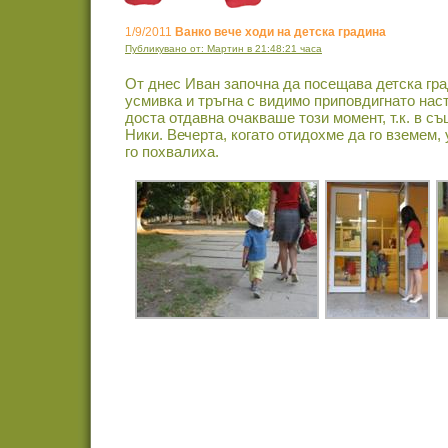
1/9/2011
Ванко вече ходи на детска градина
Публикувано от: Мартин в 21:48:21 часа
От днес Иван започна да посещава детска гра
усмивка и тръгна с видимо приповдигнато нас
доста отдавна очакваше този момент, т.к. в съ
Ники. Вечерта, когато отидохме да го вземем,
го похвалиха.