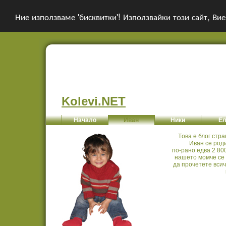
Ние използваме 'бисквитки'! Използвайки този сайт, Вие
Kolevi.NET
Начало
Иван
Ники
Ел
Tова е блог стр
Иван се роди
по-рано едва 2 80
нашето момче се 
да прочетете вси